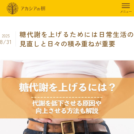
トップページ
暮らしのお役立ち情報
からだの不調
糖代謝を上げ
メニュー
糖代謝を上げるためには日常生活の
2025
8/31
見直しと日々の積み重ねが重要