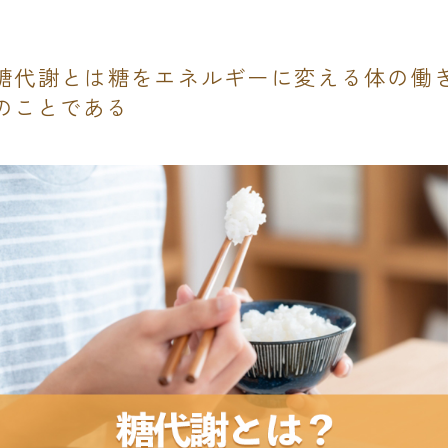
糖代謝とは糖をエネルギーに変える体の働
のことである