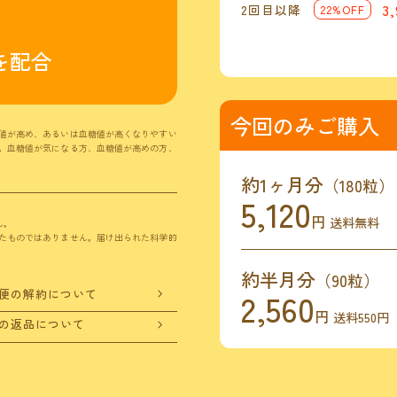
3
2回目以降
22%OFF
を配合
今回のみご購入
値が高め、あるいは血糖値が高くなりやすい
。血糖値が気になる方、血糖値が高めの方、
約1ヶ月分
（180粒）
5,120
円
送料無料
ん。
たものではありません。届け出られた科学的
約半月分
（90粒）
2,560
便の解約について
円
送料550円
の返品について