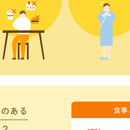
クのある
食事
は？