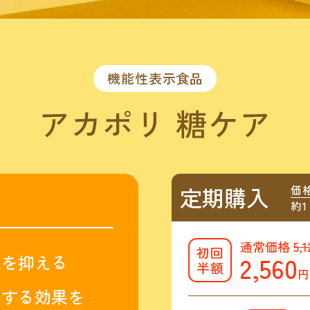
機能性表示食品
アカポリ 糖ケア
価
定期購入
約1
通常価格
5,
初回
2,560
収を抑える
半額
円
に
する効果を