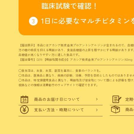
臨床試験で確認！
1日に必要な
マルチビタミン
【届出表示】本品にはアカシア樹皮由来プロアントシアニジンが含まれるので、血糖
方の糖の吸収を抑える機能があり、食後血糖値の上昇を穏やかにする機能があります
血糖値が高くなりやすい方に適した食品です。
【届出番号】D219 【機能性関与成分】アカシア樹皮由来プロアントシアニジン:163mg
◯食生活は、主食、主菜、副菜を基本に、食事のバランスを。
◯本品は、医薬品と異なり、疾病の診断、治療、予防を目的としたものではありませ
◯本品は、特定保健用食品と異なり、機能性及び安全性について国による評価を受け
根拠などの情報は消費者庁のウェブサイトで確認できます。
商品のお届け日について
定期
商品
支払い方法・時期について