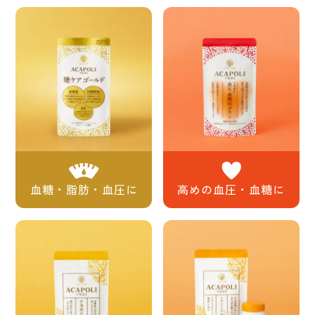
・契約書の送付、口座登録の依頼、個人情報送付の
要求などがある
なりすましアカウントからのDM、誘導されたサイト
へのアクセス、個⼈情報等の⼊⼒は絶対に行わない
ようご注意ください。
万が⼀メッセージが届いた場合には、DM元のなりす
ましアカウントをブロックしていただき、届いたサ
イトリンク等は開かずにDMを削除してくださいます
ようお願いいたします。
血糖・脂肪・血圧に
高めの血圧・血糖に
2026.4.8
モンドセレクション金賞受賞しました
『アカポリ糖ケアゴールド』『アカポリ血圧・血糖
Wダウン』『オメガノイド』の3商品について、モン
ドセレクション金賞受賞しました。