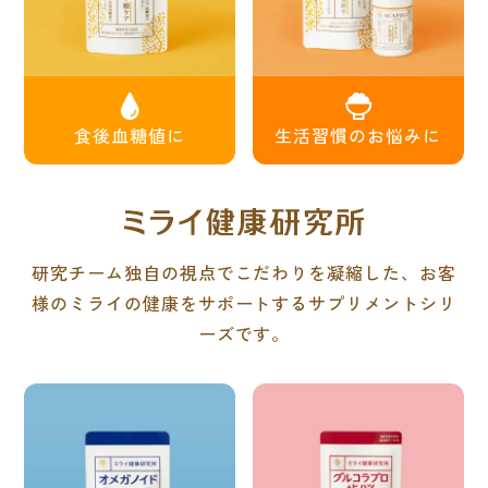
2025.9.1
『アカポリ糖ケアゴールド』発売開始しました
食後血糖値に
生活習慣のお悩みに
2024.12.19
当社を名乗る不審ななりすましメールにご注意くだ
さい
当社を名乗る不審ななりすましメールについて
研究チーム独自の視点でこだわりを凝縮した、お客
様のミライの健康をサポートするサプリメントシリ
2024.1.16
ーズです。
アカシアの樹サイトをリニューアルしました。