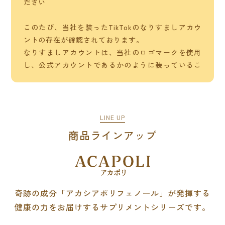
ださい
このたび、当社を装ったTikTokのなりすましアカウ
ントの存在が確認されております。
なりすましアカウントは、当社のロゴマークを使用
し、公式アカウントであるかのように装っているこ
とが確認されておりますが、当社とは一切関係ござ
いません。
アカシアの樹を名乗るアカウントから接触があった
場合、詐欺行為である可能性があるため、 以下のよ
LINE UP
うな連絡が届いた際は、十分ご注意ください。
商品ラインアップ
・投稿がないにも関わらず、フォロワーが一定数い
る
・DMにて「アカシアの樹」の名を騙り、弊社商品を
紹介するPR動画の依頼が届く
・案件詳細に不審なリンク（例：LINEアカウント
奇跡の成分「アカシアポリフェノール」が発揮する
等）への誘導がある
健康の力をお届けするサプリメントシリーズです。
・発信者が弊社の関係者を装っている