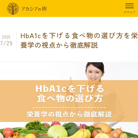
トップページ
暮らしのお役立ち情報
食事制限
HbA1cを下げる
メニュー
HbA1cを下げる食べ物の選び方を栄
2025
7/29
養学の視点から徹底解説