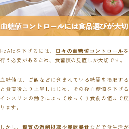
HbA1cを下げるには、
日々の血糖値コントロール
を
行う必要があるため、食習慣の見直しが大切です。
血糖値は、ご飯などに含まれている糖質を摂取する
と食直後より上昇しはじめ、その後血糖値を下げる
インスリンの働きによってゆっくり食前の値まで戻
ります。
しかし、
糖質の過剰摂取
や
暴飲暴食
などで食生活が