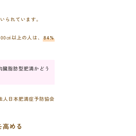
用いられています。
00㎠以上の人は、
84%
内臓脂肪型肥満かどう
法人日本肥満症予防協会
を高める