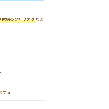
糖尿病の発症リスク
など
る
談する