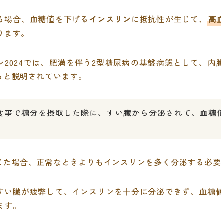
る場合、血糖値を下げる
インスリン
に抵抗性が生じて、
高
ります。
ン2024では、肥満を伴う2型糖尿病の基盤病態として、内
ると説明されています。
食事で糖分を摂取した際に、すい臓から分泌されて、
血糖
。
じた場合、正常なときよりもインスリンを多く分泌する必要
すい臓が疲弊して、インスリンを十分に分泌できず、血糖
ます。