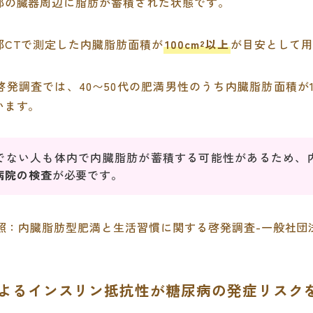
部の臓器周辺に脂肪が蓄積された状態です。
部CTで測定した内臓脂肪面積が
100cm²以上
が目安として
発調査では、40〜50代の肥満男性のうち内臓脂肪面積が1
います。
でない人も体内で内臓脂肪が蓄積する可能性があるため、
病院の検査
が必要です。
照：
内臓脂肪型肥満と生活習慣に関する啓発調査-一般社団
よるインスリン抵抗性が糖尿病の発症リスク