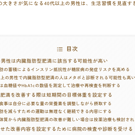
の大きさが気になる40代以上の男性は、生活習慣を見直す
目次
の男性は内臓脂肪型肥満に該当する可能性が高い
肪の蓄積によるインスリン抵抗性が糖尿病の発症リスクを高める
以上の男性で内臓脂肪型肥満の人はメタボと診断される可能性も高
は血糖値やHbA1cの数値を測定して治療や再検査を判断する
型肥満を改善する際は短期間の目標体重を設定する
食事は自分に必要な量の栄養素を調整しながら摂取する
肪を減らすための運動は無理なく継続できる内容にする
体質から内臓脂肪型肥満の改善が難しい場合は投薬治療も検討され
わせた改善内容を設定するために病院の検査や診断を受ける