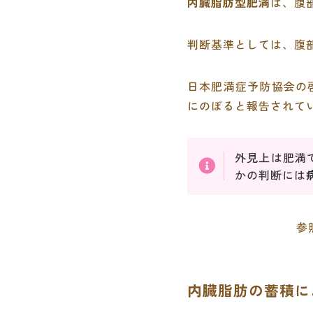
内臓脂肪型肥満
は、腹
判断基準としては、腹
日本肥満症予防協会の啓
にのぼると報告されて
外見上は肥満
かの判断には
参
内臓脂肪の蓄積に