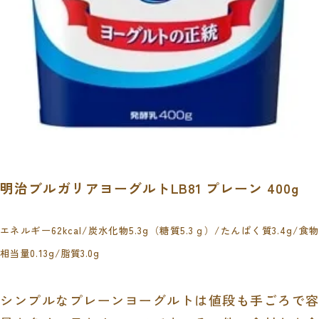
明治ブルガリアヨーグルトLB81 プレーン 400g
エネルギー62kcal/炭水化物5.3g（糖質5.3ｇ）/たんぱく質3.4g/食物
相当量0.13g/脂質3.0g
シンプルなプレーンヨーグルトは値段も手ごろで容