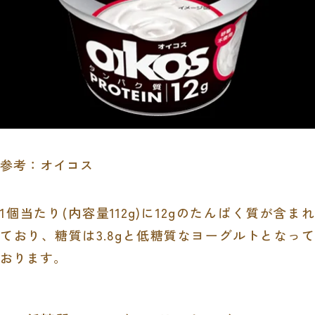
参考：
オイコス
1個当たり
(
内容量
112g)
に
12g
のたんぱく質が含まれ
ており、糖質は
3.8g
と低糖質なヨーグルトとなって
おります。