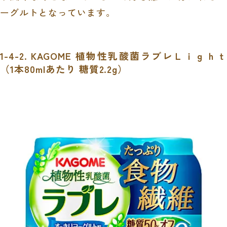
ーグルトとなっています。
1-4-2. KAGOME 植物性乳酸菌ラブレＬｉｇｈｔ
（
1
本
80ml
あたり 糖質
2.2g
）