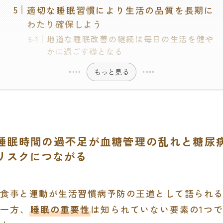
適切な睡眠習慣により生活の品質を長期に
わたり確保しよう
地道な睡眠改善の継続は毎日の生活を健や
かに過ごす礎となる
もっと見る
睡眠時間の過不足が血糖管理の乱れと糖尿
リスクにつながる
食事と運動が生活習慣病予防の王道として語られる
一方、
睡眠の重要性
は知られていない要素の1つで