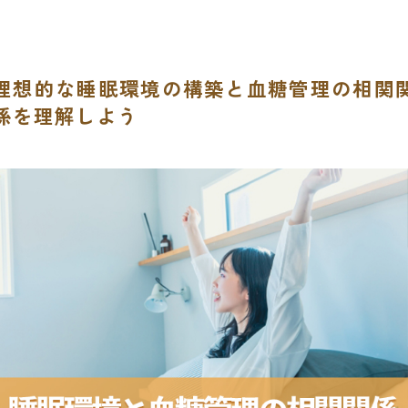
理想的な睡眠環境の構築と血糖管理の相関
係を理解しよう