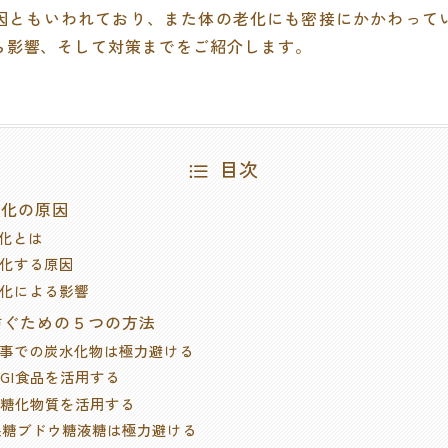
因ともいわれており、また体の老化にも密接にかかわって
ら影響、そして対策までをご紹介します。
目次
老化の原因
 糖化とは
 糖化する原因
 糖化による影響
を防ぐための５つの方法
. 食事での炭水化物は極力避ける
 低GI食品を活用する
. 抗糖化物質を活用する
. 果糖ブドウ糖液糖は極力避ける