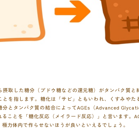
ら摂取した糖分（ブドウ糖などの還元糖）がタンパク質と
ことを指します。糖化は「サビ」ともいわれ、くすみやた
ンパク質の結合によってAGEs（Advanced Glycation 
れることを「糖化反応（メイラード反応）」と言います。AG
、極力体内で作らせないほうが良いといえるでしょう。