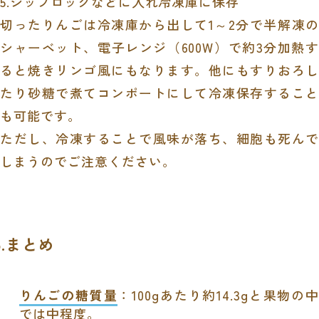
5.ジップロックなどに入れ冷凍庫に保存
切ったりんごは冷凍庫から出して1～2分で半解凍の
シャーベット、電子レンジ（600W）で約3分加熱す
ると焼きリンゴ風にもなります。他にもすりおろし
たり砂糖で煮てコンポートにして冷凍保存すること
も可能です。
ただし、冷凍することで風味が落ち、細胞も死んで
しまうのでご注意ください。
5.まとめ
りんごの糖質量
：100gあたり約14.3gと果物の中
では中程度。