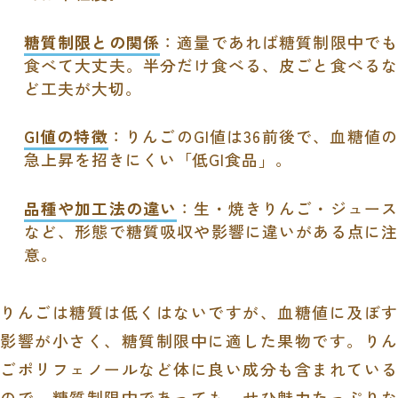
糖質制限との関係
：適量であれば糖質制限中でも
食べて大丈夫。半分だけ食べる、皮ごと食べるな
ど工夫が大切。
GI値の特徴
：りんごのGI値は36前後で、血糖値の
急上昇を招きにくい「低GI食品」。
品種や加工法の違い
：生・焼きりんご・ジュー
など、形態で糖質吸収や影響に違いがある点に注
意。
りんごは糖質は低くはないですが、血糖値に及ぼす
影響が小さく、糖質制限中に適した果物です。りん
ごポリフェノールなど体に良い成分も含まれている
ので、糖質制限中であっても、せひ魅力たっぷりな