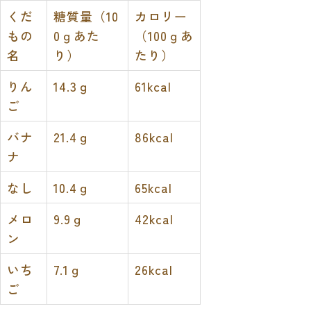
くだ
糖質量（10
カロリー
もの
0ｇあた
（100ｇあ
名
り）
たり）
りん
14.3ｇ
61kcal
ご
バナ
21.4ｇ
86kcal
ナ
なし
10.4ｇ
65kcal
メロ
9.9ｇ
42kcal
ン
いち
7.1ｇ
26kcal
ご