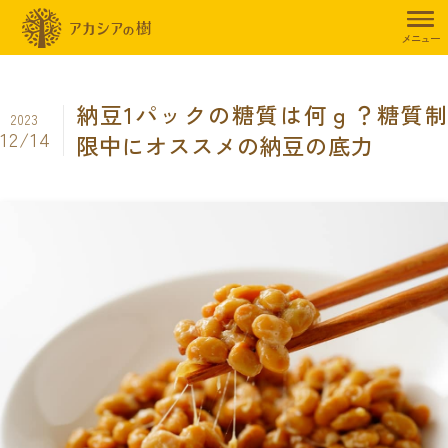
トップページ
暮らしのお役立ち情報
ダイエット
納豆1パックの
メニュー
納豆1パックの糖質は何ｇ？糖質制
2023
12/14
限中にオススメの納豆の底力