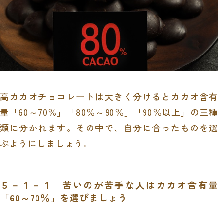
高カカオチョコレートは大きく分けるとカカオ含有
量「
60
～
70
％」「
80
％～
90
％」「
90
％以上」の三種
類に分かれます。その中で、自分に合ったものを選
ぶようにしましょう。
５－１－１ 苦いのが苦手な人はカカオ含有量
「
60
～
70
％」を選びましょう