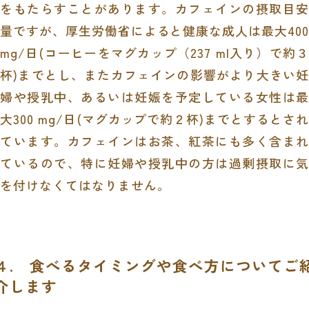
をもたらすことがあります。カフェインの摂取目安
量ですが、厚生労働省によると健康な成人は最大
40
mg/
日
(
コーヒーをマグカップ（
237 ml
入り）で約
杯
)
までとし、またカフェインの影響がより大きい妊
婦や授乳中、あるいは妊娠を予定している女性は最
大
300 mg/
日
(
マグカップで約２杯
)
までとするとされ
ています。カフェインはお茶、紅茶にも多く含まれ
ているので、特に妊婦や授乳中の方は過剰摂取に気
を付けなくてはなりません。
４. 食べるタイミングや食べ方についてご
介します