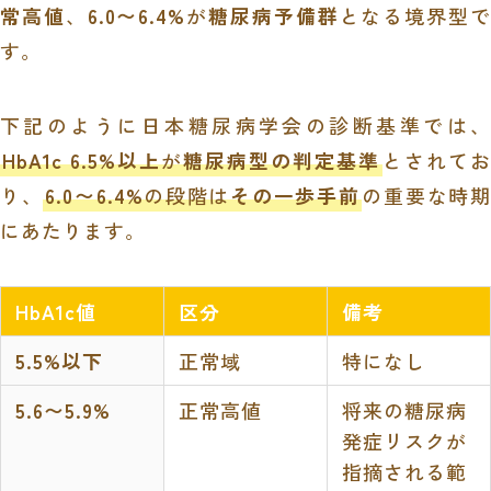
常高値
、
6.0〜6.4%
が
糖尿病予備群
となる境界型で
す。
下記のように日本糖尿病学会の診断基準では、
HbA1c 6.5%以上
が
糖尿病型の判定基準
とされて
り、
6.0〜6.4%
の段階は
その一歩手前
の重要な時期
にあたります。
HbA1c値
区分
備考
5.5%以下
正常域
特になし
5.6〜5.9%
正常高値
将来の糖尿病
発症リスクが
指摘される範