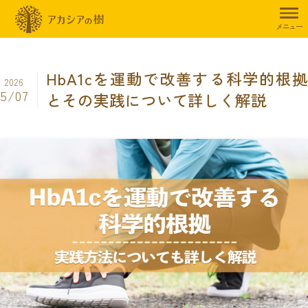
トップページ
暮らしのお役立ち情報
その他
HbA1cを運動で改
メニュー
HbA1cを運動で改善する科学的根拠
2026
5/07
とその実践について詳しく解説