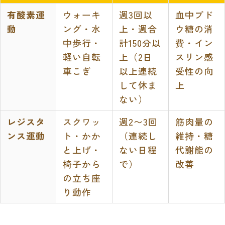
有酸素運
ウォーキ
週3回以
血中ブド
動
ング・水
上・週合
ウ糖の消
中歩行・
計150分以
費・イン
軽い自転
上（2日
スリン感
車こぎ
以上連続
受性の向
して休ま
上
ない）
レジスタ
スクワッ
週2〜3回
筋肉量の
ンス運動
ト・かか
（連続し
維持・糖
と上げ・
ない日程
代謝能の
椅子から
で）
改善
の立ち座
り動作