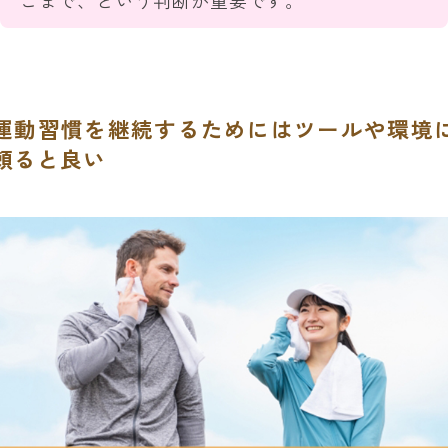
こまで、という判断が重要です。
運動習慣を継続するためにはツールや環境
頼ると良い