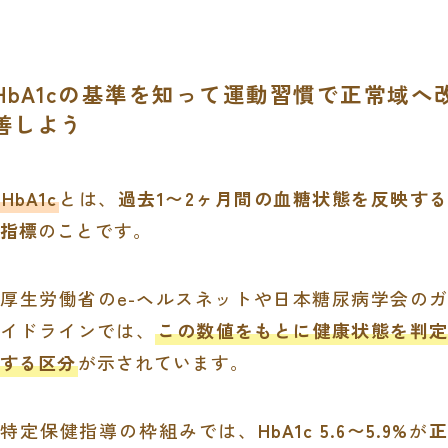
HbA1cの基準を知って運動習慣で正常域へ
善しよう
HbA1c
とは、
過去1〜2ヶ月間の血糖状態を反映する
指標
のことです。
厚生労働省のe-ヘルスネットや日本糖尿病学会のガ
イドラインでは、
この数値をもとに健康状態を判
する区分
が示されています。
特定保健指導の枠組みでは、
HbA1c 5.6〜5.9%
が