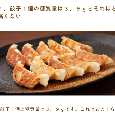
１．餃子１個の糖質量は３．９ｇとそれほ
高くない
餃子１個の糖質量は３．９ｇです。これはどのくら