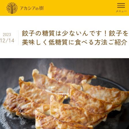
トップページ
暮らしのお役立ち情報
ダイエット
餃子の糖質は少
メニュー
餃子の糖質は少ないんです！餃子を
2023
12/14
美味しく低糖質に食べる方法ご紹介