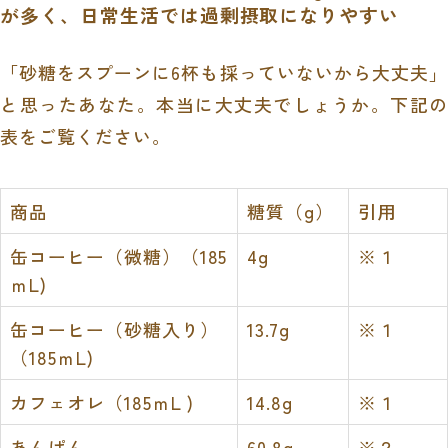
が多く、日常生活では過剰摂取になりやすい
「砂糖をスプーンに6杯も採っていないから大丈夫」
と思ったあなた。本当に大丈夫でしょうか。下記の
表をご覧ください。
商品
糖質（g）
引用
缶コーヒー（微糖）（185
4g
※１
ｍL)
缶コーヒー（砂糖入り）
13.7g
※１
（185ｍL)
カフェオレ（185ｍL )
14.8g
※１
あんぱん
60.8g
※２