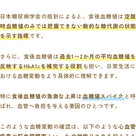
日本糖尿病学会の指針によると、食後血糖値は
空腹
時血糖値のみでは把握できない動的な糖代謝の状態
を示す指標
です。
さらに、食後血糖値は
過去1〜2か月の平均血糖値を
反映するHbA1cを補完する役割
も担い、日常生活に
おける血糖変動をより具体的に理解できます。
特に
食後血糖値の急激な上昇
は
血糖値スパイク
と呼
ばれ、血管へ負担を与える要因のひとつです。
このような血糖変動の確認は、以下のような
心血管