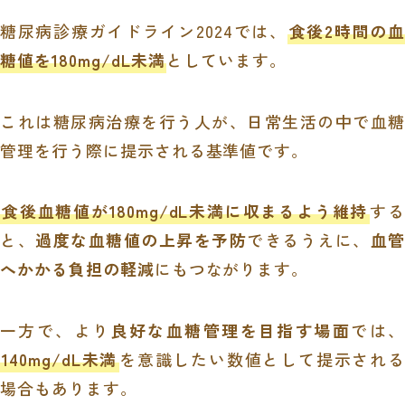
糖尿病診療ガイドライン2024では、
食後2時間の血
糖値を180mg/dL未満
としています。
これは糖尿病治療を行う人が、日常生活の中で血糖
管理を行う際に提示される基準値です。
食後血糖値が180mg/dL未満に収まるよう維持
す
と、
過度な血糖値の上昇を予防
できるうえに、
血
へかかる負担の軽減
にもつながります。
一方で、より
良好な血糖管理を目指す場面
では、
140mg/dL未満
を意識したい数値として提示される
場合もあります。