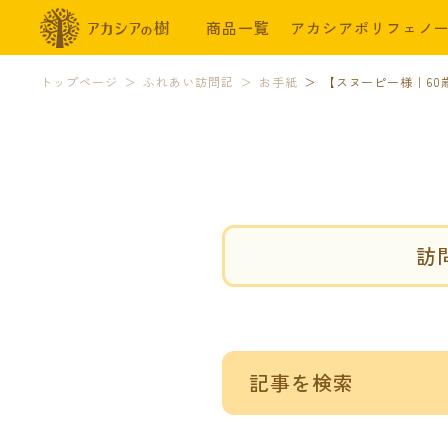
商品一覧
アカシアポリフェノ
トップページ
ふれあい訪問記
お手紙
【スヌーピー様｜60
訪
記事を検索