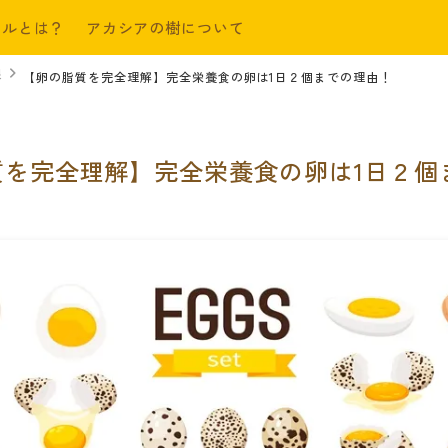
ールとは？
アカシアの樹について
限
【卵の脂質を完全理解】完全栄養食の卵は1日２個までの理由！
質を完全理解】完全栄養食の卵は1日２個