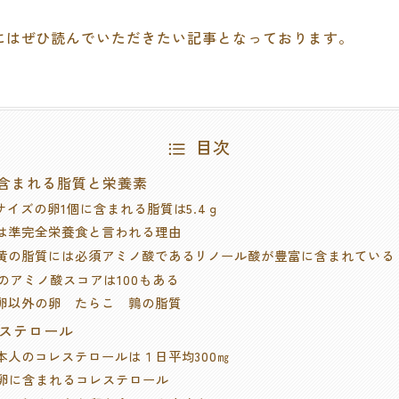
にはぜひ読んでいただきたい記事となっております。
目次
に含まれる脂質と栄養素
.Ｍサイズの卵1個に含まれる脂質は5.4ｇ
.卵は準完全栄養食と言われる理由
.卵黄の脂質には必須アミノ酸であるリノール酸が豊富に含まれている
.卵のアミノ酸スコアは100もある
.鶏卵以外の卵 たらこ 鶉の脂質
レステロール
.日本人のコレステロールは１日平均300㎎
.鶏卵に含まれるコレステロール