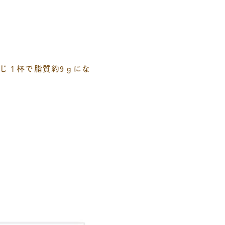
じ１杯で脂質約9ｇにな