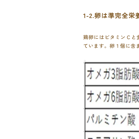
1-2.卵は準完全
鶏卵にはビタミンＣと
ています。卵１個に含