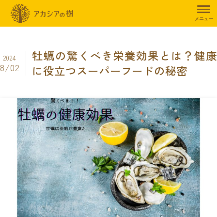
トップページ
暮らしのお役立ち情報
食事制限
牡蠣の驚くべき栄
メニュー
牡蠣の驚くべき栄養効果とは？健康
2024
8/02
に役立つスーパーフードの秘密