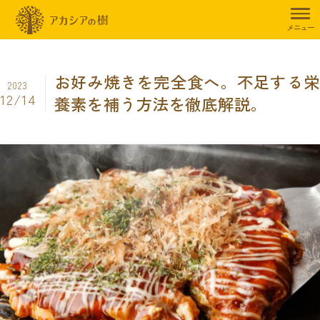
トップページ
暮らしのお役立ち情報
食事制限
お好み焼きを完全
メニュー
お好み焼きを完全食へ。不足する栄
2023
12/14
養素を補う方法を徹底解説。