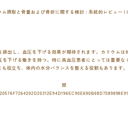
摂取と骨量および骨折に関する検討 : 系統的レビュー | CiNii
を排出し、血圧を下げる効果が期待されます。カリウムは
圧を下げる働きを持つ。特に高血圧患者にとっては重要な
にも役立ち、体内の水分バランスを整える役割もあります。
参照
20576F7264202D20312E94D196EC90E690B68D7589898E9