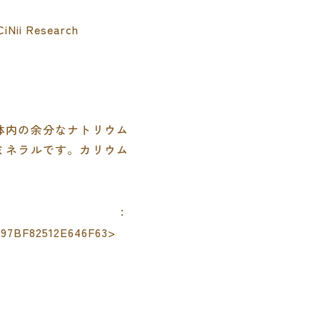
 Research
体内の余分なナトリウム
ミネラルです。カリウム
：
197BF82512E646F63>