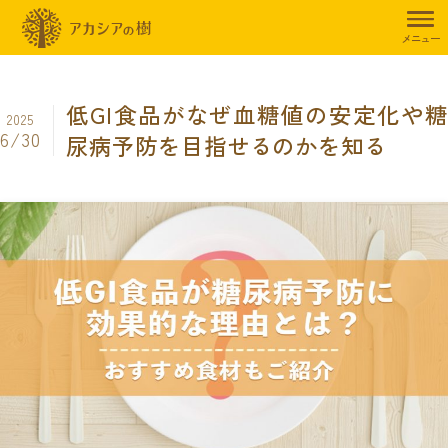
トップページ
暮らしのお役立ち情報
食事制限
低GI食品がなぜ
メニュー
低GI食品がなぜ血糖値の安定化や糖
2025
6/30
尿病予防を目指せるのかを知る