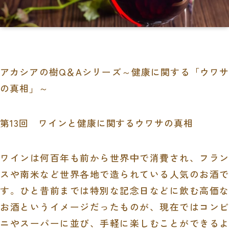
アカシアの樹
Q
＆
A
シリーズ～健康に関する「ウワ
の真相」～
第
13
回 ワインと健康に関するウワサの真相
ワインは何百年も前から世界中で消費され、フラン
スや南米など世界各地で造られている人気のお酒で
す。ひと昔前までは特別な記念日などに飲む高価な
お酒というイメージだったものが、現在ではコンビ
ニやスーパーに並び、手軽に楽しむことができるよ