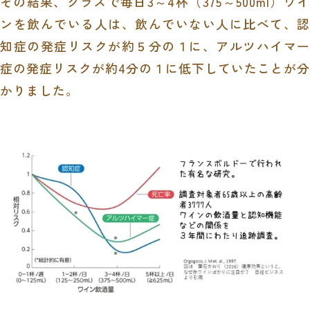
その結果、グラスで毎日
3
～
4
杯（
375
～
500ml
）ワイ
ンを飲んでいる人は、飲んでいない人に比べて、認
知症の発症リスクが約５分の１に、アルツハイマー
症の発症リスクが約
4
分の１に低下していたことが分
かりました。