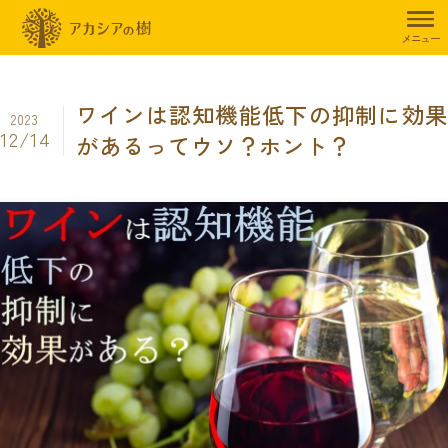
トップページ
暮らしのお役立ち情報
ウワサの真相Q&A
ワインは
メニュー
ワインは認知機能低下の抑制に効果
2023
12/14
があるってウソ？ホント？