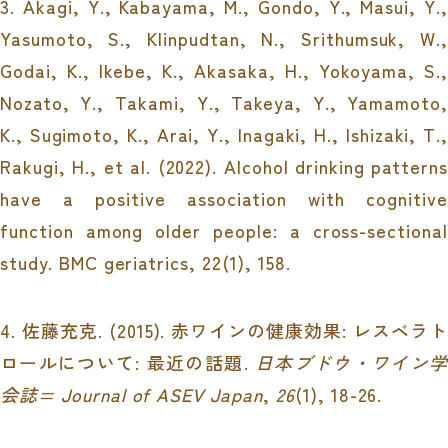
3.
Akagi, Y., Kabayama, M., Gondo, Y., Masui, Y.,
Yasumoto, S., Klinpudtan, N., Srithumsuk, W.,
Godai, K., Ikebe, K., Akasaka, H., Yokoyama, S.,
Nozato, Y., Takami, Y., Takeya, Y., Yamamoto,
K., Sugimoto, K., Arai, Y., Inagaki, H., Ishizaki, T.,
Rakugi, H., et al. (2022). Alcohol drinking patterns
have a positive association with cognitive
function among older people: a cross-sectional
study.
BMC geriatrics, 22
(1), 158.
4.
佐藤充克. (2015). 赤ワインの健康効果: レスベラト
ロールについて: 最近の話題.
日本ブドウ・ワイン学
会誌= Journal of ASEV Japan
,
26
(1), 18-26.