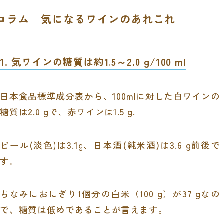
コラム 気になるワインのあれこれ
1. 気ワインの糖質は約1.5～2.0 g/100 ml
日本食品標準成分表から、
100ml
に対した白ワインの
糖質は
2.0 g
で、赤ワインは
1.5 g.
ビール
(
淡色
)
は
3.1g
、日本酒
(
純米酒
)
は
3.6 g
前後
す。
ちなみにおにぎり
1
個分の白米（
100 g
）が
37 g
なの
で、糖質は低めであることが言えます。