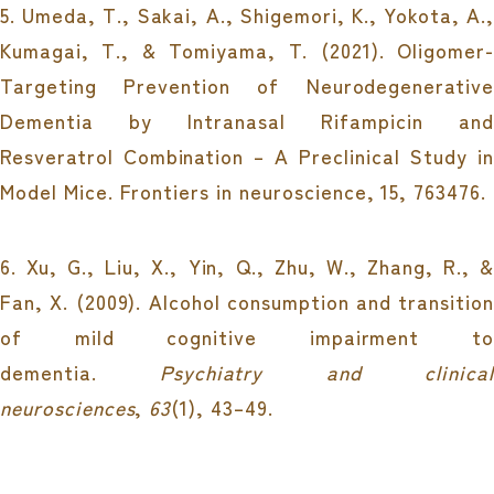
5.
Umeda, T., Sakai, A., Shigemori, K., Yokota, A.,
Kumagai, T., & Tomiyama, T. (2021). Oligomer-
Targeting Prevention of Neurodegenerative
Dementia by Intranasal Rifampicin and
Resveratrol Combination – A Preclinical Study in
Model Mice.
Frontiers in neuroscience
,
15
, 763476.
6.
Xu, G., Liu, X., Yin, Q., Zhu, W., Zhang, R., &
Fan, X. (2009). Alcohol consumption and transition
of mild cognitive impairment to
dementia.
Psychiatry and clinical
neurosciences
,
63
(1), 43–49.