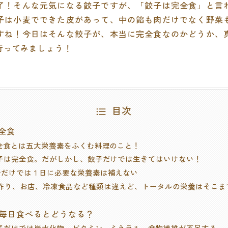
了！そんな元気になる餃子ですが、「餃子は完全食」と言
子は小麦でできた皮があって、中の餡も肉だけでなく野菜
すね！今日はそんな餃子が、本当に完全食なのかどうか、
行ってみましょう！
目次
完全食
 完全食とは五大栄養素をふくむ料理のこと！
 餃子は完全食。だがしかし、餃子だけでは生きてはいけない！
餃子だけでは１日に必要な栄養素は補えない
 手作り、お店、冷凍食品など種類は違えど、トータルの栄養はそこ
け毎日食べるとどうなる？
 餃子だけでは炭水化物、ビタミン、ミネラル、食物繊維が不足する