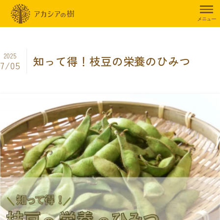
トップページ
暮らしのお役立ち情報
食事制限
知って得！枝豆の
メニュー
2025
知って得！枝豆の栄養のひみつ
7/05