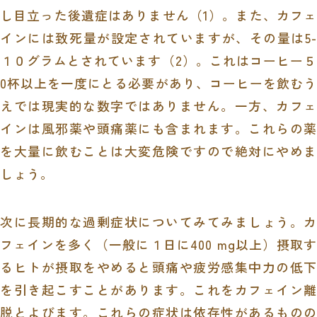
し目立った後遺症はありません（
1
）。また、カフェ
インには致死量が設定されていますが、その量は
5-
１０グラムとされています（
2
）。これはコーヒー５
0
杯以上を一度にとる必要があり、コーヒーを飲むう
えでは現実的な数字ではありません。一方、カフェ
インは風邪薬や頭痛薬にも含まれます。これらの薬
を大量に飲むことは大変危険ですので絶対にやめま
しょう。
次に長期的な過剰症状についてみてみましょう。カ
フェインを多く（一般に１日に
400 mg
以上）摂取す
るヒトが摂取をやめると頭痛や疲労感集中力の低下
を引き起こすことがあります。これをカフェイン離
脱とよびます。これらの症状は依存性があるものの