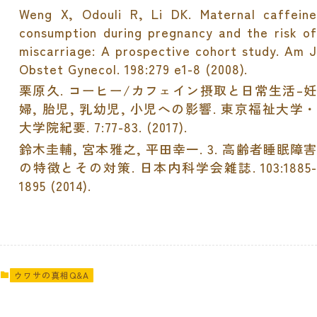
Weng X, Odouli R, Li DK. Maternal caffeine
consumption during pregnancy and the risk of
miscarriage: A prospective cohort study.
Am J
Obstet Gynecol.
198:279 e1-8 (2008).
栗原久
.
コーヒー
/
カフェイン摂取と日常生活
–
妊
婦
,
胎児
,
乳幼児
,
小児への影響
.
東京福祉大学
大学院紀要
.
7:77-83. (2017).
鈴木圭輔
,
宮本雅之
,
平田幸一
. 3.
高齢者睡眠障
の特徴とその対策
.
日本内科学会雑誌
.
103:1885-
1895 (2014).
ウワサの真相Q&A