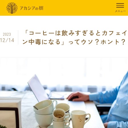
トップページ
暮らしのお役立ち情報
ウワサの真相Q&A
「コーヒ
メニュー
「コーヒーは飲みすぎるとカフェイ
2023
12/14
ン中毒になる」ってウソ？ホント？