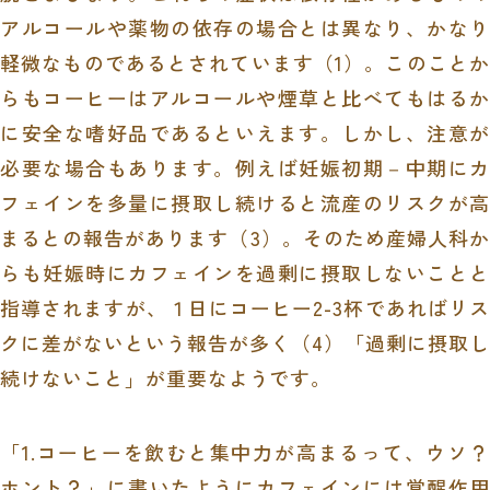
アルコールや薬物の依存の場合とは異なり、かなり
軽微なものであるとされています（
1
）。このことか
らもコーヒーはアルコールや煙草と比べてもはるか
に安全な嗜好品であるといえます。しかし、注意が
必要な場合もあります。例えば妊娠初期－中期にカ
フェインを多量に摂取し続けると流産のリスクが高
まるとの報告があります（
3
）。そのため産婦人科か
らも妊娠時にカフェインを過剰に摂取しないことと
指導されますが、１日にコーヒー
2-3
杯であればリス
クに差がないという報告が多く（
4
）「過剰に摂取し
続けないこと」が重要なようです。
「
1.
コーヒーを飲むと集中力が高まるって、ウソ？
ホント？
」に書いたようにカフェインには覚醒作用