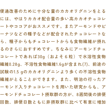
便通改善のために十分な量のカカオリグニンをとる
には、やはりカカオ配合量の多い高カカオチョコレ
ートやココアがおススメです。またアーモンドやピ
ーナツなどの種子などが配合されたチョコレートな
ら、種子からもチョコレートからも食物繊維が摂れ
るのさらにおすすめです。ちなみにアーモンドチョ
コレートであれば
30g
（およそ６粒）で水溶性食
繊維
0.28g
、不溶性食物繊維
1.6g
が含まれ
(7)
、前途
試験の
1.5 g
のカカオリグニンより多くの不溶性食物
繊維がとることができます。また、明治の行ったア
ーモンド入りチョコレートを用いた研究からも、ア
ーモンドチョコレート摂取群の方が、
8
週間後の排便
回数、排便日数ともに非摂取群に比べて有意に増加