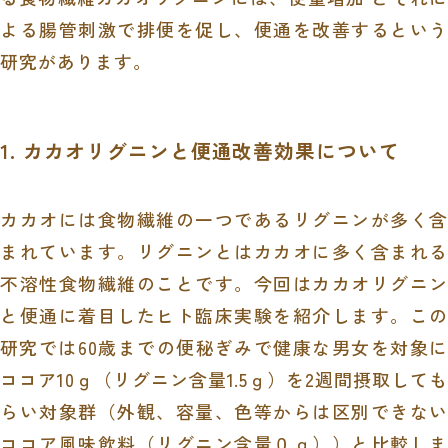
よる腸管刺激で排便を促し、便通を改善するという
研究があります。
1. カカオリグニンと便通改善効果について
カカオには食物繊維の一つであるリグニンが多く含
まれています。リグニンとはカカオに多く含まれる
不溶性食物繊維のことです。今回はカカオリグニン
と便通に着目したヒト臨床実験を紹介します。この
研究では
60
歳までの便秘ぎみで健康な男女を対象
ココア
10
ｇ（リグニン含量
1.5
ｇ）を
2
週間摂取しても
らい対象群（外観、容量、色等からは区別できない
ココア風味飲料（リグニン含量０ｇ））と比較しま