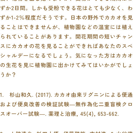
ずか
2
日間。しかも受粉できる花はとても少なく、わ
ずか
1-2
％程度だそうです。日本の野外でカカオを見
ることはできませんが、植物園などの温室には植え
られていることがあります。開花期間の短いチャン
スにカカオの花を見ることができればあなたのスペ
シャルデーになるでしょう。気になった方はカカオ
の生花を見に植物園に出かけてみてはいかがでしょ
うか？
1.
杉山和久. (2017). カカオ由来リグニンによる便通
および便臭改善の検証試験―無作為化二重盲検クロ
スオーバー試験―.
薬理と治療
,
45
(4), 653-662.