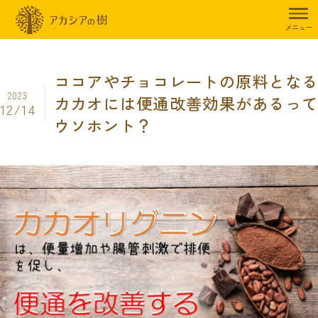
トップページ
暮らしのお役立ち情報
食事制限
ココアやチョコレ
メニュー
ココアやチョコレートの原料となる
2023
カカオには便通改善効果があるって
12/14
ウソホント？