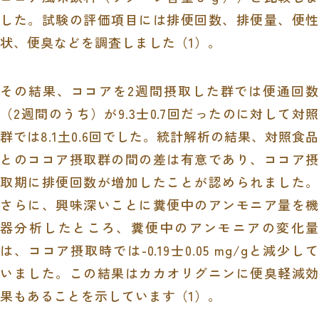
した。試験の評価項目には排便回数、排便量、便性
状、便臭などを調査しました（
1
）。
その結果、ココアを
2
週間摂取した群では便通回
（
2
週間のうち）が
9.3
士
0.7
回だったのに対して対照
群では
8.1
土
0.6
回でした。統計解析の結果、対照食品
とのココア摂取群の間の差は有意であり、ココア摂
取期に排便回数が増加したことが認められました。
さらに、興味深いことに糞便中のアンモニア量を機
器分析したところ、糞便中のアンモニアの変化量
は、ココア摂取時では
-0.19
士
0.05 mg/g
と減少して
いました。この結果はカカオリグニンに便臭軽減効
果もあることを示しています（
1
）。