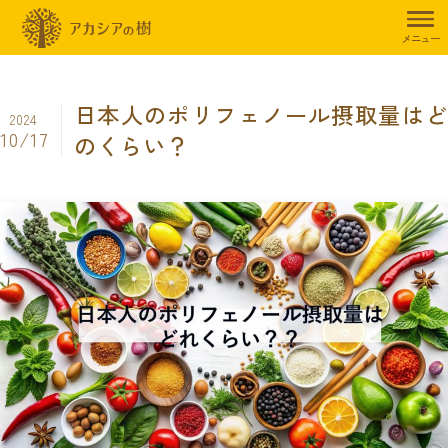
トップページ
暮らしのお役立ち情報
ウワサの真相Q&A
日本人の
メニュー
日本人のポリフェノール摂取量はど
2024
10/17
のくらい？