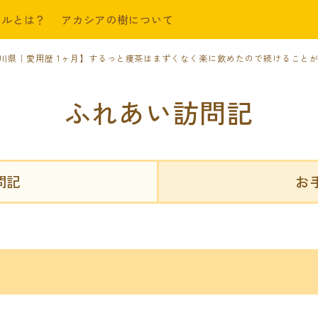
ールとは？
アカシアの樹について
神奈川県｜愛用歴 1ヶ月】するっと痩茶はまずくなく楽に飲めたので続けること
ふれあい訪問記
問記
お