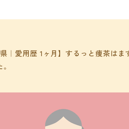
奈川県｜愛用歴 1ヶ月】するっと痩茶は
た。