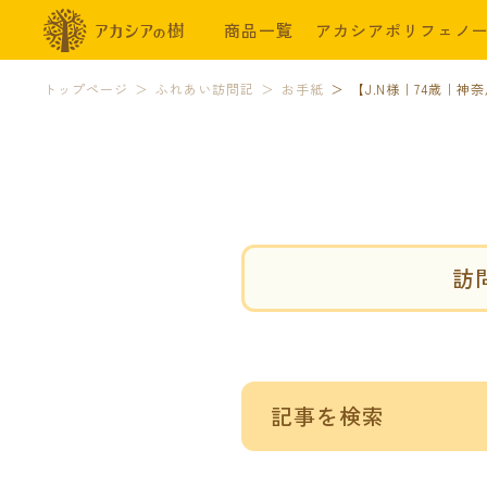
商品一覧
アカシアポリフェノ
トップページ
ふれあい訪問記
お手紙
【J.N様｜74歳｜
訪
記事を検索