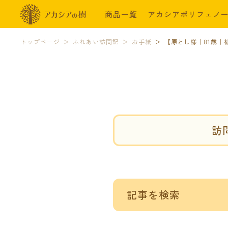
商品一覧
アカシアポリフェノ
トップページ
ふれあい訪問記
お手紙
【原とし様｜81歳｜
訪
記事を検索