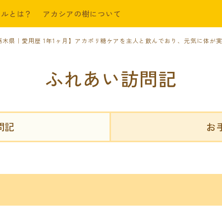
ールとは？
アカシアの樹について
栃木県｜愛用歴 1年1ヶ月】アカポリ糖ケアを主人と飲んでおり、元気に体が
ふれあい訪問記
問記
お