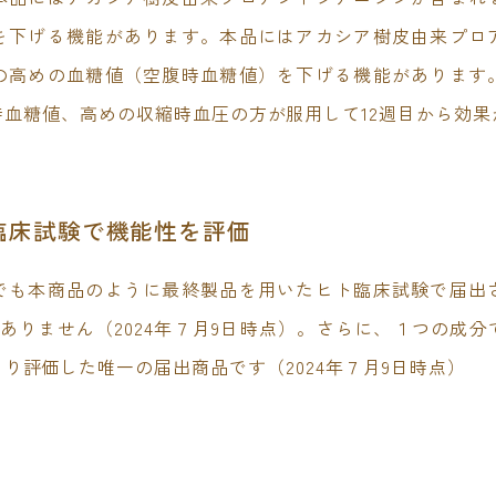
を下げる機能があります。本品にはアカシア樹皮由来プロ
の高めの血糖値（空腹時血糖値）を下げる機能があります
血糖値、高めの収縮時血圧の方が服用して12週目から効
臨床試験で機能性を評価
でも本商品のように最終製品を用いたヒト臨床試験で届出
しかありません（2024年７月9日時点）。さらに、１つの
り評価した唯一の届出商品です（2024年７月9日時点）