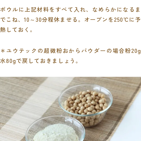
ボウルに上記材料をすべて入れ、なめらかになるま
でこね、
10
～
30
分程休ませる。オーブンを
250
℃に
熱しておく。
＊ユウテックの超微粉おからパウダーの場合粉
20g
水
80g
で戻しておきましょう。