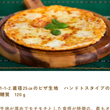
1-1-2.直径
25
㎝のピザ生地 ハンドトスタイプの
糖質
120
ｇ
生地が厚めでモチモチとした食感が特徴の、最もオ